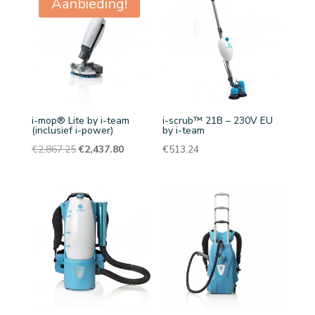
Aanbieding!
i-mop® Lite by i-team
i-scrub™ 21B – 230V EU
(inclusief i-power)
by i-team
Oorspronkelijke
Huidige
€
2,867.25
€
2,437.80
€
513.24
prijs
prijs
was:
is:
€2,867.25.
€2,437.80.