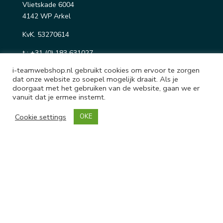
Vlietskade 6004
4142 WP Arkel
KvK. 53270614
t :
+31 (0) 183 631027
e :
info@sapoproducts.nl
i-teamwebshop.nl gebruikt cookies om ervoor te zorgen
i:
www.sapoproducts.nl/i-teamwebshop
dat onze website zo soepel mogelijk draait. Als je
doorgaat met het gebruiken van de website, gaan we er
vanuit dat je ermee instemt.
i-teamwebshop by SAPO Products is officieel partner
van i-team.
Cookie settings
OKE