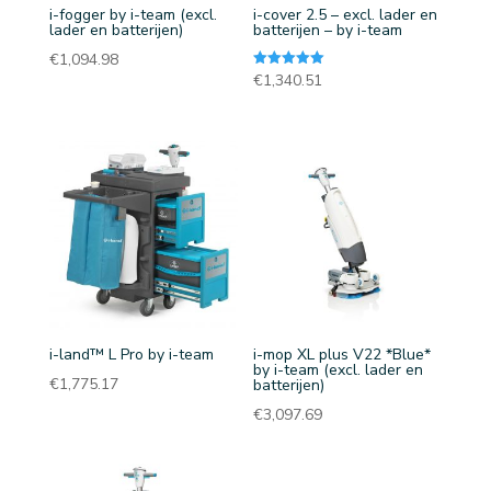
i-fogger by i-team (excl.
i-cover 2.5 – excl. lader en
lader en batterijen)
batterijen – by i-team
€
1,094.98
Gewaardeerd
€
1,340.51
5.00
uit 5
i-land™ L Pro by i-team
i-mop XL plus V22 *Blue*
by i-team (excl. lader en
€
1,775.17
batterijen)
€
3,097.69