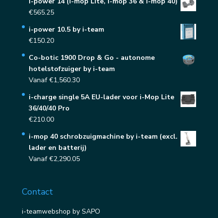
i-power 14 (i-mop Lite, i-mop 36 & i-mop 40)
€
565.25
i-power 10.5 by i-team
€
150.20
Co-botic 1900 Drop & Go - autonome
hotelstofzuiger by i-team
Vanaf
€
1,560.30
i-charge single 5A EU-lader voor i-Mop Lite
36/40/40 Pro
€
210.00
i-mop 40 schrobzuigmachine by i-team (excl.
lader en batterij)
Vanaf
€
2,290.05
Contact
i-teamwebshop by SAPO