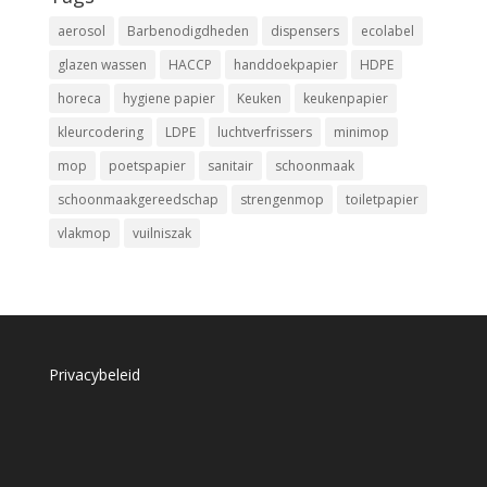
aerosol
Barbenodigdheden
dispensers
ecolabel
glazen wassen
HACCP
handdoekpapier
HDPE
horeca
hygiene papier
Keuken
keukenpapier
kleurcodering
LDPE
luchtverfrissers
minimop
mop
poetspapier
sanitair
schoonmaak
schoonmaakgereedschap
strengenmop
toiletpapier
vlakmop
vuilniszak
Privacybeleid