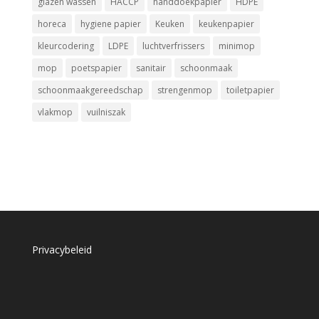
glazen wassen
HACCP
handdoekpapier
HDPE
horeca
hygiene papier
Keuken
keukenpapier
kleurcodering
LDPE
luchtverfrissers
minimop
mop
poetspapier
sanitair
schoonmaak
schoonmaakgereedschap
strengenmop
toiletpapier
vlakmop
vuilniszak
Privacybeleid