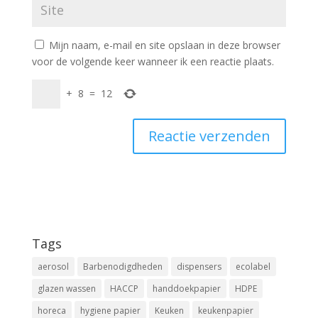
Mijn naam, e-mail en site opslaan in deze browser
voor de volgende keer wanneer ik een reactie plaats.
+
8
=
12
Tags
aerosol
Barbenodigdheden
dispensers
ecolabel
glazen wassen
HACCP
handdoekpapier
HDPE
horeca
hygiene papier
Keuken
keukenpapier