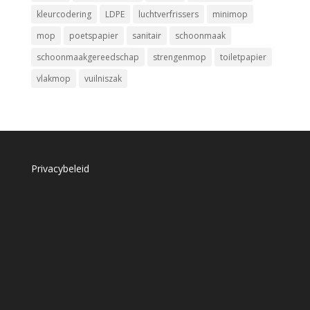
kleurcodering
LDPE
luchtverfrissers
minimop
mop
poetspapier
sanitair
schoonmaak
schoonmaakgereedschap
strengenmop
toiletpapier
vlakmop
vuilniszak
Privacybeleid