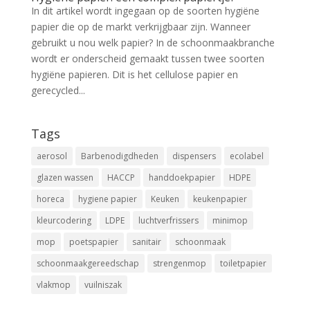
In dit artikel wordt ingegaan op de soorten hygiëne
papier die op de markt verkrijgbaar zijn. Wanneer
gebruikt u nou welk papier? In de schoonmaakbranche
wordt er onderscheid gemaakt tussen twee soorten
hygiëne papieren. Dit is het cellulose papier en
gerecycled...
Tags
aerosol
Barbenodigdheden
dispensers
ecolabel
glazen wassen
HACCP
handdoekpapier
HDPE
horeca
hygiene papier
Keuken
keukenpapier
kleurcodering
LDPE
luchtverfrissers
minimop
mop
poetspapier
sanitair
schoonmaak
schoonmaakgereedschap
strengenmop
toiletpapier
vlakmop
vuilniszak