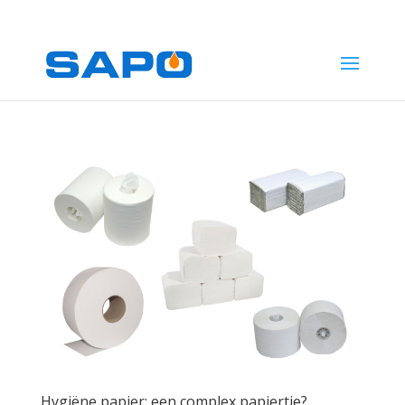
1
Hygiëne papier: een complex papiertje?