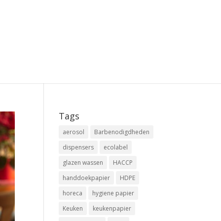
privacybeleid
Automatische concepten
Tags
aerosol
Barbenodigdheden
dispensers
ecolabel
glazen wassen
HACCP
handdoekpapier
HDPE
horeca
hygiene papier
Keuken
keukenpapier