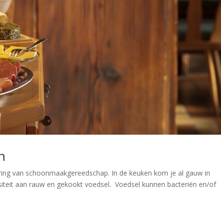
n
codering van schoonmaakgereedschap. In de keuken kom je al gauw in
iteit aan rauw en gekookt voedsel. Voedsel kunnen bacteriën en/of