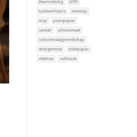
kleurcodering
LDPE
luchtverfrissers
minimop
mop
poetspapier
sanitair
schoonmaak
schoonmaakgereedschap
strengenmop
toiletpapier
vlakmop
vuilniszak