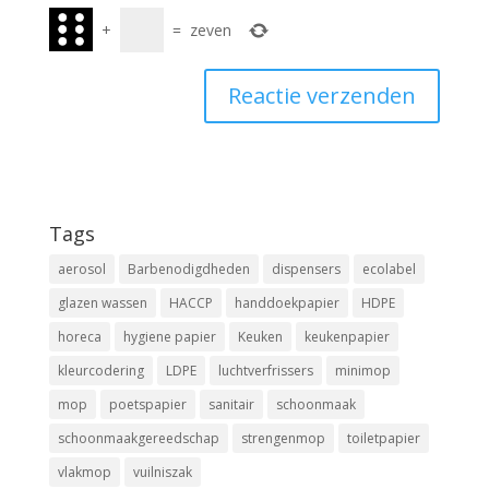
+
=
zeven
Tags
aerosol
Barbenodigdheden
dispensers
ecolabel
glazen wassen
HACCP
handdoekpapier
HDPE
horeca
hygiene papier
Keuken
keukenpapier
kleurcodering
LDPE
luchtverfrissers
minimop
mop
poetspapier
sanitair
schoonmaak
schoonmaakgereedschap
strengenmop
toiletpapier
vlakmop
vuilniszak