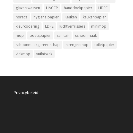
glazen wassen
HACCP
handdoekpapier
HDPE
horeca
hygiene papier
Keuken
keukenpapier
kleurcodering
LDPE
luchtverfrissers
minimop
mop
poetspapier
sanitair
schoonmaak
schoonmaakgereedschap
strengenmop
toiletpapier
vlakmop
vuilniszak
Privacybeleid