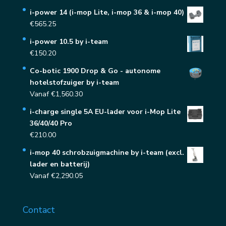
i-power 14 (i-mop Lite, i-mop 36 & i-mop 40)
€
565.25
i-power 10.5 by i-team
€
150.20
Co-botic 1900 Drop & Go - autonome
hotelstofzuiger by i-team
Vanaf
€
1,560.30
i-charge single 5A EU-lader voor i-Mop Lite
36/40/40 Pro
€
210.00
i-mop 40 schrobzuigmachine by i-team (excl.
lader en batterij)
Vanaf
€
2,290.05
Contact