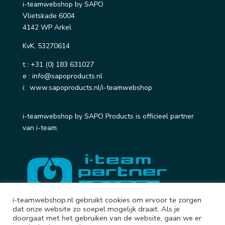
i-teamwebshop by SAPO
Vlietskade 6004
4142 WP Arkel
KvK. 53270614
t :
+31 (0) 183 631027
e :
info@sapoproducts.nl
i:
www.sapoproducts.nl/i-teamwebshop
i-teamwebshop by SAPO Products is officieel partner
van i-team.
i-teamwebshop.nl gebruikt cookies om ervoor te zorgen
dat onze website zo soepel mogelijk draait. Als je
doorgaat met het gebruiken van de website, gaan we er