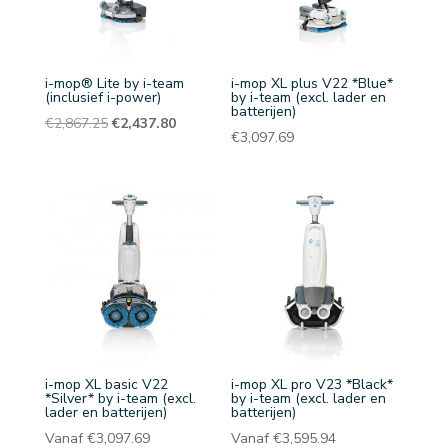
i-mop® Lite by i-team
i-mop XL plus V22 *Blue*
(inclusief i-power)
by i-team (excl. lader en
batterijen)
Oorspronkelijke
Huidige
€
2,867.25
€
2,437.80
€
3,097.69
prijs
prijs
was:
is:
€2,867.25.
€2,437.80.
i-mop XL basic V22
i-mop XL pro V23 *Black*
*Silver* by i-team (excl.
by i-team (excl. lader en
lader en batterijen)
batterijen)
Vanaf
€
3,097.69
Vanaf
€
3,595.94