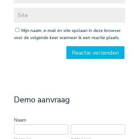
Mijn naam, e-mail en site opslaan in deze browser
voor de volgende keer wanneer ik een reactie plaats.
Demo aanvraag
Vraag
Naam
demo
Voornaam
Achternaam
aan