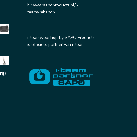
i:
www.sapoproducts.nl/i-
teamwebshop
i-teamwebshop by SAPO Products
is officieel partner van i-team.
ij)