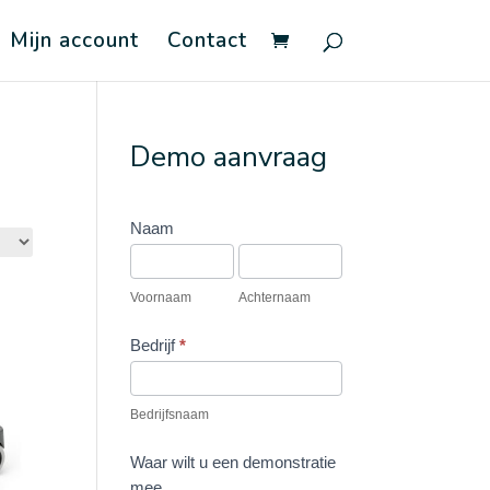
Mijn account
Contact
Demo aanvraag
Vraag
Naam
demo
Voornaam
Achternaam
aan
Voornaam
Achternaam
Bedrijf
*
Bedrijfsnaam
Waar wilt u een demonstratie
mee