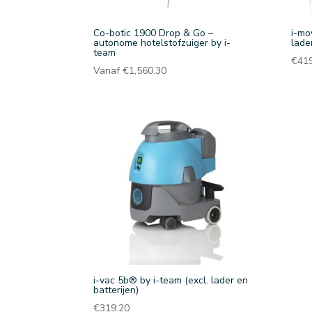
Co-botic 1900 Drop & Go –
i-mo
autonome hotelstofzuiger by i-
lade
team
€
41
Vanaf
€
1,560.30
i-vac 5b® by i-team (excl. lader en
batterijen)
€
319.20