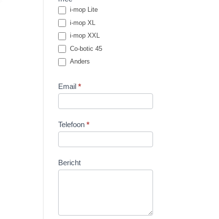
i-mop Lite
i-mop XL
i-mop XXL
Co-botic 45
Anders
Email
*
Telefoon
*
Bericht