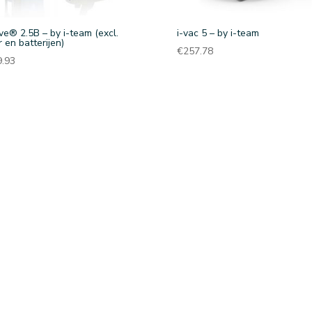
ve® 2.5B – by i-team (excl.
i-vac 5 – by i-team
r en batterijen)
€
257.78
9.93