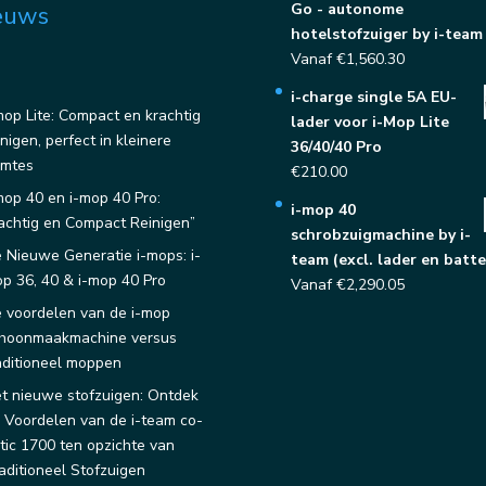
Go - autonome
euws
hotelstofzuiger by i-team
Vanaf
€
1,560.30
i-charge single 5A EU-
mop Lite: Compact en krachtig
lader voor i-Mop Lite
inigen, perfect in kleinere
36/40/40 Pro
imtes
€
210.00
mop 40 en i-mop 40 Pro:
i-mop 40
achtig en Compact Reinigen”
schrobzuigmachine by i-
 Nieuwe Generatie i-mops: i-
team (excl. lader en batter
p 36, 40 & i-mop 40 Pro
Vanaf
€
2,290.05
 voordelen van de i-mop
hoonmaakmachine versus
aditioneel moppen
t nieuwe stofzuigen: Ontdek
 Voordelen van de i-team co-
tic 1700 ten opzichte van
aditioneel Stofzuigen