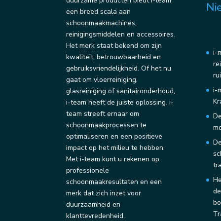
duurzame producten biedt i-team
Ni
een breed scala aan
schoonmaakmachines,
reinigingsmiddelen en accessoires.
Het merk staat bekend om zijn
i-
kwaliteit, betrouwbaarheid en
re
gebruiksvriendelijkheid. Of het nu
ru
gaat om vloerreiniging,
i-
glasreiniging of sanitaironderhoud,
Kr
i-team heeft de juiste oplossing. i-
team streeft ernaar om
De
schoonmaakprocessen te
mo
optimaliseren en een positieve
De
impact op het milieu te hebben.
sc
Met i-team kunt u rekenen op
tr
professionele
He
schoonmaakresultaten en een
de
merk dat zich inzet voor
bo
duurzaamheid en
Tr
klanttevredenheid.