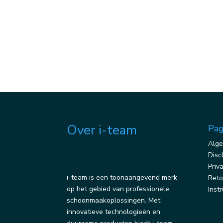
Over i-team
Pag
Alge
Disc
Priv
i-team is een toonaangevend merk
Reto
op het gebied van professionele
Inst
schoonmaakoplossingen. Met
innovatieve technologieën en