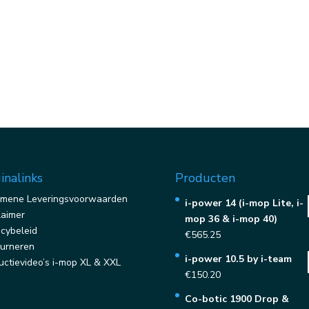
inalinks
Producten
mene Leveringsvoorwaarden
i-power 14 (i-mop Lite, i-
laimer
mop 36 & i-mop 40)
acybeleid
€
565.25
urneren
i-power 10.5 by i-team
ructievideo’s i-mop XL & XXL
€
150.20
Co-botic 1900 Drop &