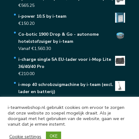
€
565.25
i-power 10.5 by i-team
€
150.20
Co-botic 1900 Drop & Go - autonome
hotelstofzuiger by i-team
Vanaf
€
1,560.30
i-charge single 5A EU-lader voor i-Mop Lite
36/40/40 Pro
€
210.00
i-mop 40 schrobzuigmachine by i-team (excl.
lader en batterij)
Vanaf
€
2,290.05
i-teamwebshop.nl gebruikt cookies om ervoor te zorgen
dat onze website zo soepel mogelijk draait. Als je
doorgaat met het gebruiken van de website, gaan we er
Contact
vanuit dat je ermee instemt.
i-teamwebshop by SAPO
Cookie settings
OKE