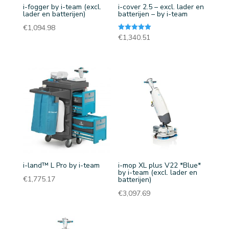
i-fogger by i-team (excl.
i-cover 2.5 – excl. lader en
lader en batterijen)
batterijen – by i-team
€
1,094.98
Gewaardeerd
€
1,340.51
5.00
uit 5
i-land™ L Pro by i-team
i-mop XL plus V22 *Blue*
by i-team (excl. lader en
€
1,775.17
batterijen)
€
3,097.69