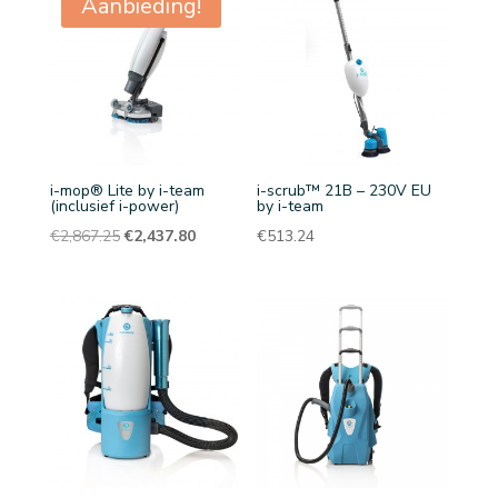
Aanbieding!
i-mop® Lite by i-team
i-scrub™ 21B – 230V EU
(inclusief i-power)
by i-team
Oorspronkelijke
Huidige
€
2,867.25
€
2,437.80
€
513.24
prijs
prijs
was:
is:
€2,867.25.
€2,437.80.