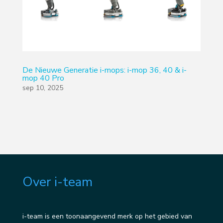
De Nieuwe Generatie i-mops: i-mop 36, 40 & i-
mop 40 Pro
sep 10, 2025
Over i-team
i-team is een toonaangevend merk op het gebied van