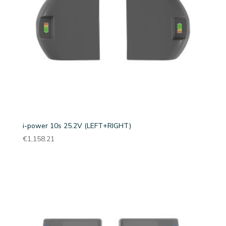
i-power 10s 25.2V (LEFT+RIGHT)
€
1,158.21