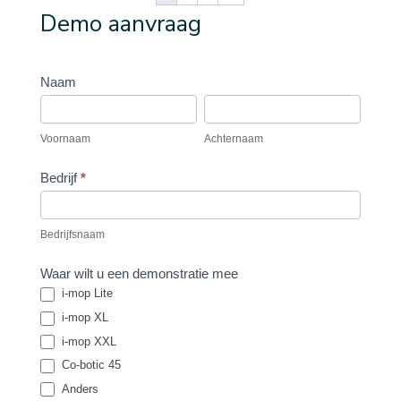
Demo aanvraag
Vraag
Naam
demo
Voornaam
Achternaam
aan
Voornaam
Achternaam
Bedrijf
*
Bedrijfsnaam
Waar wilt u een demonstratie mee
i-mop Lite
i-mop XL
i-mop XXL
Co-botic 45
Anders