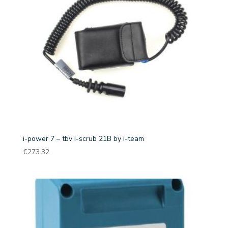
i-power 7 – tbv i-scrub 21B by i-team
€
273.32