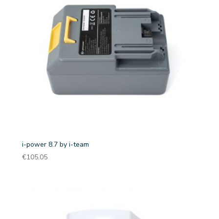
i-power 8.7 by i-team
€
105.05