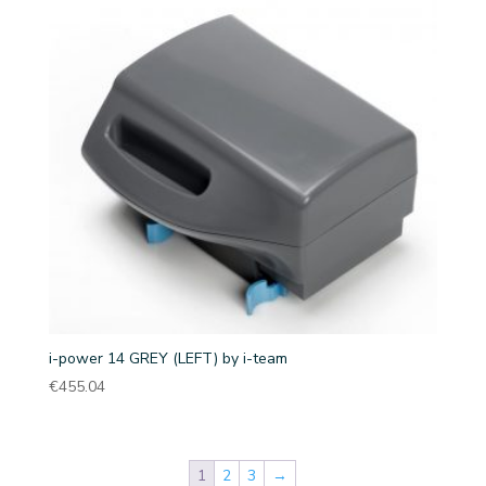
i-power 14 GREY (LEFT) by i-team
€
455.04
1
2
3
→