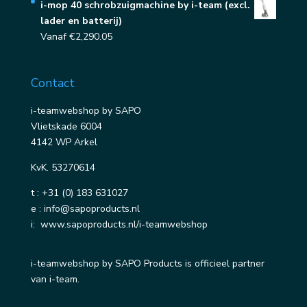
i-mop 40 schrobzuigmachine by i-team (excl.
lader en batterij)
Vanaf
€
2,290.05
Contact
i-teamwebshop by SAPO
Vlietskade 6004
4142 WP Arkel
KvK. 53270614
t :
+31 (0) 183 631027
e :
info@sapoproducts.nl
i:
www.sapoproducts.nl/i-teamwebshop
i-teamwebshop by SAPO Products is officieel partner
van i-team.