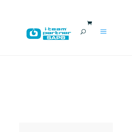
De Nieuwe Generatie
i-mops: i-mop 36, 40 &
i-mop 40 Pro
Nieuws by sapo Uitgelicht 2