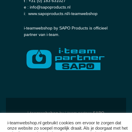
t :
+31 (0) 183 631027
e :
info@sapoproducts.nl
i:
www.sapoproducts.nl/i-teamwebshop
i-teamwebshop by SAPO Products is officieel
partner van i-team.
i-teamwebshop
by i-team partner
SAPO
Products
i-teamwebshop.nl gebruikt cookies om ervoor te zorgen dat
onze website zo soepel mogelijk draait. Als je doorgaat met het