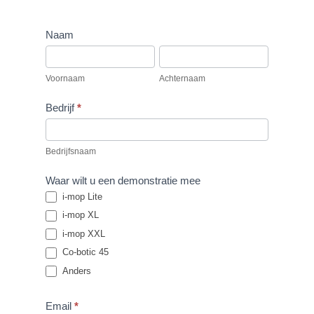
Vraag
Naam
demo
Voornaam
Achternaam
aan
Voornaam
Achternaam
Bedrijf
*
Bedrijfsnaam
Waar wilt u een demonstratie mee
i-mop Lite
i-mop XL
i-mop XXL
Co-botic 45
Anders
Email
*