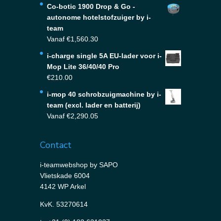
Co-botic 1900 Drop & Go -
autonome hotelstofzuiger by i-
team
Vanaf
€
1,560.30
i-charge single 5A EU-lader voor i-
Mop Lite 36/40/40 Pro
€
210.00
i-mop 40 schrobzuigmachine by i-
team (excl. lader en batterij)
Vanaf
€
2,290.05
Contact
i-teamwebshop by SAPO
Vlietskade 6004
4142 WP Arkel
KvK. 53270614