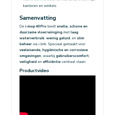
kantoren en winkels
Samenvatting
De
i‑mop 40 Pro
biedt
snelle, schone en
duurzame vloerreiniging
met
laag
waterverbruik
,
weinig geluid
, en
slim
beheer
via i‑link. Speciaal gemaakt voor
veeleisende, hygiënische en corrosieve
omgevingen
, waarbij
gebruikerscomfort
,
veiligheid
en
efficiëntie
centraal staan.
Productvideo