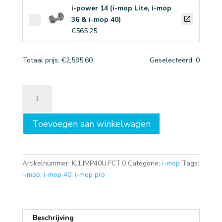
i-power 14 (i-mop Lite, i-mop
36 & i-mop 40)
€
565.25
Totaal prijs:
€
2,595.60
Geselecteerd:
0
i-
mop
40
Toevoegen aan winkelwagen
pro
schrobzuigmachine
by
i-
Artikelnummer:
K.1.IMP40U.FCT.0
Categorie:
i-mop
Tags:
team
i-mop
,
i-mop 40
,
i-mop pro
(excl.
lader
en
batterij)
Beschrijving