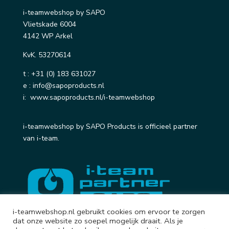
i-teamwebshop by SAPO
Vlietskade 6004
4142 WP Arkel
KvK. 53270614
t :
+31 (0) 183 631027
e :
info@sapoproducts.nl
i:
www.sapoproducts.nl/i-teamwebshop
i-teamwebshop by SAPO Products is officieel partner
van i-team.
i-teamwebshop.nl gebruikt cookies om ervoor te zorgen
dat onze website zo soepel mogelijk draait. Als je