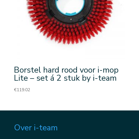
Borstel hard rood voor i-mop
Lite – set á 2 stuk by i-team
€
119.02
Over i-team