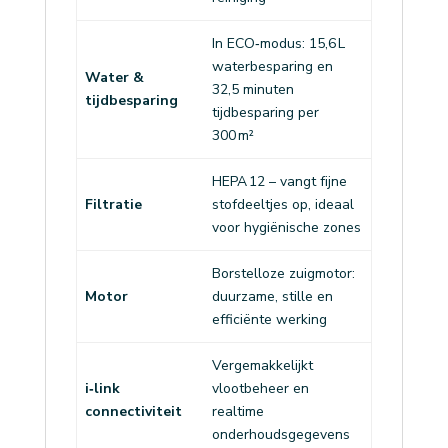
In ECO‑modus: 15,6 L
waterbesparing en
Water &
32,5 minuten
tijdbesparing
tijdbesparing per
300 m²
HEPA 12 – vangt fijne
Filtratie
stofdeeltjes op, ideaal
voor hygiënische zones
Borstelloze zuigmotor:
Motor
duurzame, stille en
efficiënte werking
Vergemakkelijkt
i‑link
vlootbeheer en
connectiviteit
realtime
onderhoudsgegevens