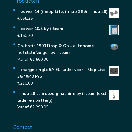
Producten
i-power 14 (i-mop Lite, i-mop 36 & i-mop 40)
€
565.25
i-power 10.5 by i-team
€
150.20
Co-botic 1900 Drop & Go - autonome
hotelstofzuiger by i-team
Vanaf
€
1,560.30
i-charge single 5A EU-lader voor i-Mop Lite
36/40/40 Pro
€
210.00
i-mop 40 schrobzuigmachine by i-team (excl.
lader en batterij)
Vanaf
€
2,290.05
Contact