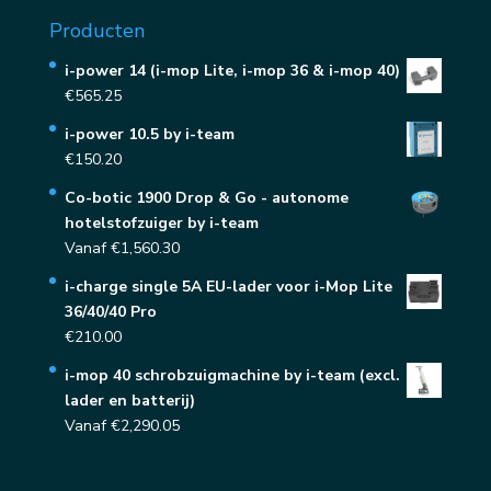
Producten
i-power 14 (i-mop Lite, i-mop 36 & i-mop 40)
€
565.25
i-power 10.5 by i-team
€
150.20
Co-botic 1900 Drop & Go - autonome
hotelstofzuiger by i-team
Vanaf
€
1,560.30
i-charge single 5A EU-lader voor i-Mop Lite
36/40/40 Pro
€
210.00
i-mop 40 schrobzuigmachine by i-team (excl.
lader en batterij)
Vanaf
€
2,290.05