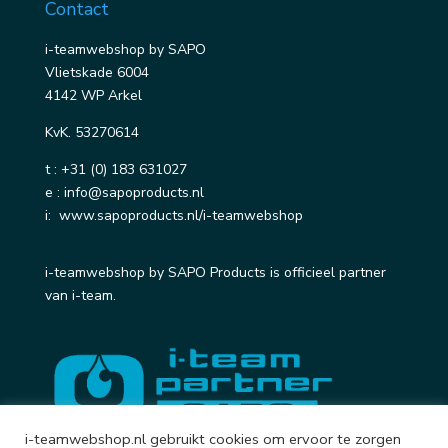
Contact
i-teamwebshop by SAPO
Vlietskade 6004
4142 WP Arkel
KvK. 53270614
t :
+31 (0) 183 631027
e :
info@sapoproducts.nl
i:
www.sapoproducts.nl/i-teamwebshop
i-teamwebshop by SAPO Products is officieel partner
van i-team.
i-teamwebshop.nl gebruikt cookies om ervoor te zorgen