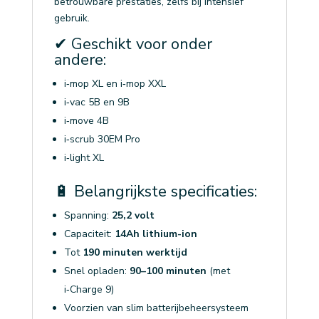
betrouwbare prestaties, zelfs bij intensief
gebruik.
✔ Geschikt voor onder
andere:
i‑mop XL en i‑mop XXL
i‑vac 5B en 9B
i‑move 4B
i‑scrub 30EM Pro
i‑light XL
🔋 Belangrijkste specificaties:
Spanning:
25,2 volt
Capaciteit:
14Ah lithium-ion
Tot
190 minuten werktijd
Snel opladen:
90–100 minuten
(met
i‑Charge 9)
Voorzien van slim batterijbeheersysteem