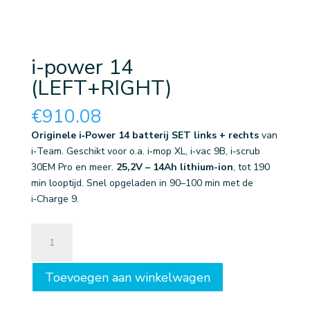
i-power 14
(LEFT+RIGHT)
€
910.08
Originele i‑Power 14 batterij SET links + rechts
van
i‑Team. Geschikt voor o.a. i‑mop XL, i‑vac 9B, i‑scrub
30EM Pro en meer.
25,2V – 14Ah lithium-ion
, tot 190
min looptijd. Snel opgeladen in 90–100 min met de
i‑Charge 9.
i-
power
14
Toevoegen aan winkelwagen
(LEFT+RIGHT)
aantal