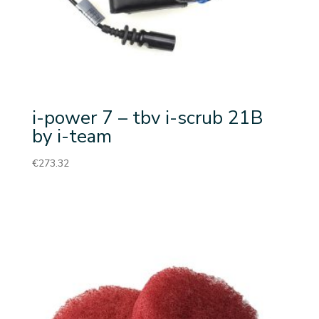
i-power 7 – tbv i-scrub 21B
by i-team
€
273.32