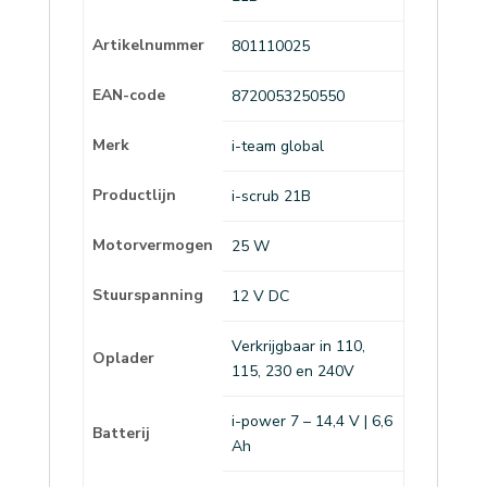
Artikelnummer
801110025
EAN-code
8720053250550
Merk
i-team global
Productlijn
i-scrub 21B
Motorvermogen
25 W
Stuurspanning
12 V DC
Verkrijgbaar in 110,
Oplader
115, 230 en 240V
i-power 7 – 14,4 V | 6,6
Batterij
Ah