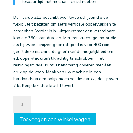
Bespaar tijd met mechanisch schrobben
De i-scrub 21B beschikt over twee schijven die de
flexibiliteit bezitten om zelfs verticale oppervlakken te
schrobben. Verder is hij uitgerust met een verstelbare
kop die 360o kan draaien. Met een krachtige motor die
als hij twee schijven gebruikt goed is voor 400 rpm,
geeft deze machine de gebruiker de mogelijkheid om
elk oppervlak uiterst krachtig te schrobben. Het
reinigingsmiddel kunt u handmatig doseren met één
druk op de knop. Maak van uw machine in een
handomdraai een polijstmachine, die dankzij de i-power
7 batterij dezelfde kracht levert.
i-
scrub™
21B
Toevoegen aan winkelwagen
-
230V