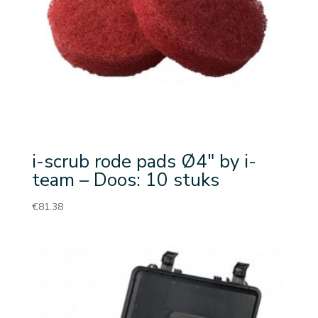
i-scrub rode pads Ø4″ by i-
team – Doos: 10 stuks
€
81.38