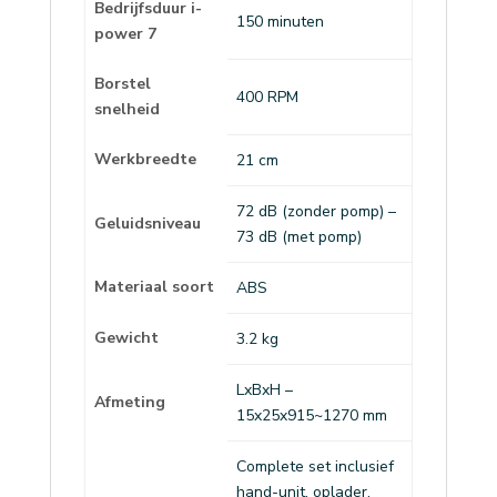
Bedrijfsduur i-
150 minuten
power 7
Borstel
400 RPM
snelheid
Werkbreedte
21 cm
72 dB (zonder pomp) –
Geluidsniveau
73 dB (met pomp)
Materiaal soort
ABS
Gewicht
3.2 kg
LxBxH –
Afmeting
15x25x915~1270 mm
Complete set inclusief
hand-unit, oplader,