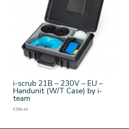
i-scrub 21B – 230V – EU –
Handunit (W/T Case) by i-
team
€
384.44