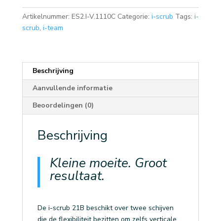
EU
by
Artikelnummer:
ES2.I-V.1110C
Categorie:
i-scrub
Tags:
i-
i-
scrub
,
i-team
team
aantal
Beschrijving
Aanvullende informatie
Beoordelingen (0)
Beschrijving
Kleine moeite. Groot
resultaat.
De i-scrub 21B beschikt over twee schijven
die de flexibiliteit bezitten om zelfs verticale