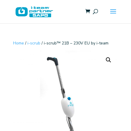
Home
/
i-scrub
/ i-scrub™ 21B – 230V EU by i-team