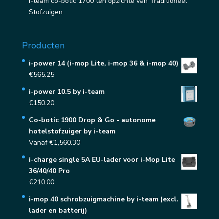
i-team co-botic 1700 ten opzichte van Traditioneel
Stofzuigen
Producten
i-power 14 (i-mop Lite, i-mop 36 & i-mop 40)
€
565.25
i-power 10.5 by i-team
€
150.20
Co-botic 1900 Drop & Go - autonome
hotelstofzuiger by i-team
Vanaf
€
1,560.30
i-charge single 5A EU-lader voor i-Mop Lite
36/40/40 Pro
€
210.00
i-mop 40 schrobzuigmachine by i-team (excl.
lader en batterij)