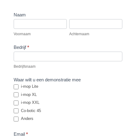
Vraag
Naam
demo
Voornaam
Achternaam
aan
Voornaam
Achternaam
Bedrijf
*
Bedrijfsnaam
Waar wilt u een demonstratie mee
i-mop Lite
i-mop XL
i-mop XXL
Co-botic 45
Anders
Email
*