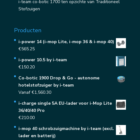
i-team co-botic 1700 ten opzichte van Traditioneel
Stofzuigen
Producten
i-power 14 (i-mop Lite, i-mop 36 & i-mop 40)
€
565.25
i-power 10.5 by i-team
€
150.20
Co-botic 1900 Drop & Go - autonome
hotelstofzuiger by i-team
Vanaf
€
1,560.30
i-charge single 5A EU-lader voor i-Mop Lite
36/40/40 Pro
€
210.00
i-mop 40 schrobzuigmachine by i-team (excl.
lader en batterij)